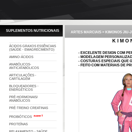
SUPLEMENTOS NUTRICIONAIS
ARTES MARCIAIS > KIMONOS JIU-
KIMO
ÁCIDOS GRAXOS ESSÊNCIAIS
(SAÚDE・EMAGRECIMENTO)
- EXCELENTE DESIGN COM P
- MODELAGEM PERSONALIZAD
AMINO-ÁCIDOS
- COSTURAS ESPECIAIS QUE 
ANABÓLICOS-
- FEITO COM MATERIAIS DE PR
ANTICATABÓLICOS
ARTICULAÇŐES -
CARTILAGEM
BLOQUEADORES・
ENERGÉTICOS
PRÉ-HORMONAIS/
ANABÓLICOS
PRÉ-TREINO CREATINAS
PROBIÓTICOS
PROTEÍNAS
RELAXAMENTO・SAÚDE