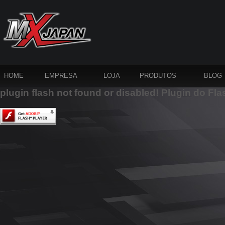
HOME
EMPRESA
LOJA
PRODUTOS
BLOG
plugin flash not found or disabled! Plugin do Fla