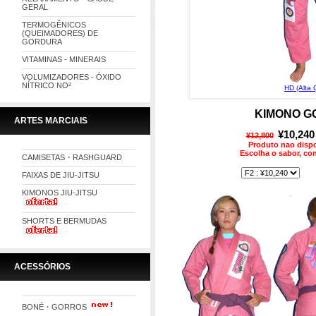
GERAL
TERMOGÊNICOS
(QUEIMADORES) DE
GORDURA
VITAMINAS - MINERAIS
VOLUMIZADORES - ÓXIDO
NÍTRICO NO²
KIMONO G
ARTES MARCIAIS
¥10,240
¥12,800
Produto nao disp
Escolha o sabor, c
CAMISETAS・RASHGUARD
FAIXAS DE JIU-JITSU
KIMONOS JIU-JITSU
SHORTS E BERMUDAS
ACESSÓRIOS
BONÉ・GORROS