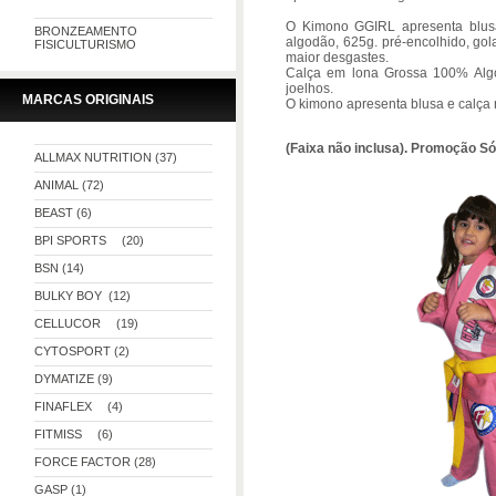
O Kimono GGIRL apresenta blusã
BRONZEAMENTO
algodão, 625g. pré-encolhido, gol
FISICULTURISMO
maior desgastes.
Calça em lona Grossa 100% Algod
joelhos.
MARCAS ORIGINAIS
O kimono apresenta blusa e calça 
(Faixa não inclusa). Promoção S
ALLMAX NUTRITION (37)
ANIMAL (72)
BEAST (6)
BPI SPORTS (20)
BSN (14)
BULKY BOY (12)
CELLUCOR (19)
CYTOSPORT (2)
DYMATIZE (9)
FINAFLEX (4)
FITMISS (6)
FORCE FACTOR (28)
GASP (1)