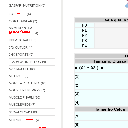
GASPARI NUTRITION (8)
GAT
(6)
Veja qual o
GORILLA WEAR (2)
F0
GROUND STAR
F1
(54)
F2
F3
ISS RESEARCH (3)
F4
JAY CUTLER (4)
JNX SPORTS (9)
T
Tamanho Blusão
LABRADA NUTRITION (4)
■（A1 ~ A2 ）■
MAX MUSCLE (98)
(1)
MET-RX (6)
MONSTA CLOTHING (66)
(2)
MONSTER ENERGY (37)
(3)
MUSCLE PHARM (26)
(4)
MUSCLEMEDS (7)
Tamanho Calça
MUSCLETECH (49)
(5)
MUTANT
(9)
(6)