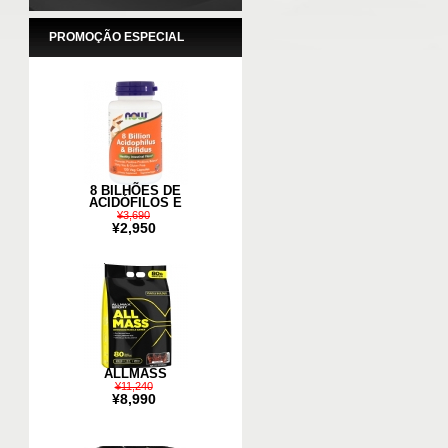
PROMOÇÃO ESPECIAL
8 BILHÕES DE
ACIDÓFILOS E
¥3,690
¥2,950
ALLMASS
¥11,240
¥8,990