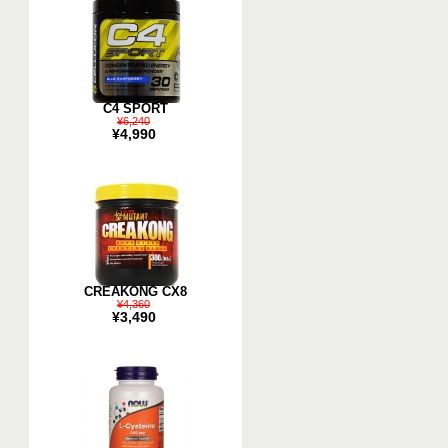
C4 SPORT
¥6,240
¥4,990
CREAKONG CX8
¥4,360
¥3,490