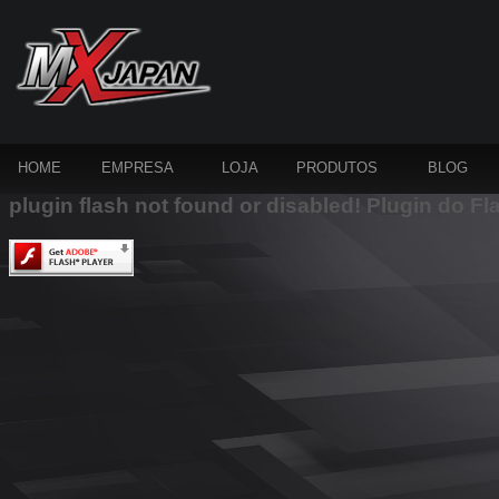
HOME
EMPRESA
LOJA
PRODUTOS
BLOG
plugin flash not found or disabled! Plugin do Fl