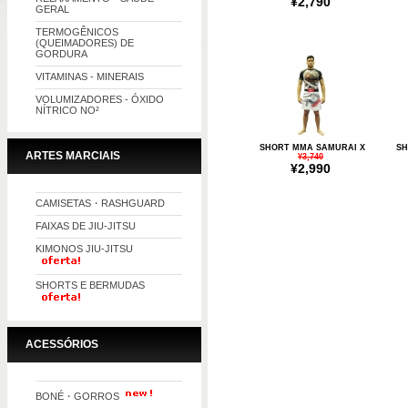
¥2,790
GERAL
TERMOGÊNICOS
(QUEIMADORES) DE
GORDURA
VITAMINAS - MINERAIS
VOLUMIZADORES - ÓXIDO
NÍTRICO NO²
SHORT MMA SAMURAI X
SH
ARTES MARCIAIS
¥3,740
¥2,990
CAMISETAS・RASHGUARD
FAIXAS DE JIU-JITSU
KIMONOS JIU-JITSU
SHORTS E BERMUDAS
ACESSÓRIOS
BONÉ・GORROS