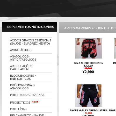
SUPLEMENTOS NUTRICIONAIS
ARTES MARCIAIS > SHORTS E 
ÁCIDOS GRAXOS ESSÊNCIAIS
(SAÚDE・EMAGRECIMENTO)
AMINO-ÁCIDOS
ANABÓLICOS-
ANTICATABÓLICOS
MMA SHORT SCORPION
M
ARTICULAÇŐES -
KILLER
¥3,740
CARTILAGEM
¥2,990
BLOQUEADORES・
ENERGÉTICOS
PRÉ-HORMONAIS/
ANABÓLICOS
PRÉ-TREINO CREATINAS
PROBIÓTICOS
PROTEÍNAS
SHORT G-FLEX PRETO-LATERA
SHOR
¥3,990
RELAXAMENTO・SAÚDE